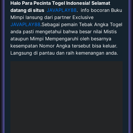
Halo Para Pecinta Togel Indonesia! Selamat
datang di situs
JAVAPLAY88
. info bocoran Buku
Mimpi lansung dari partner Exclusive
JAVAPLAY88
.Sebagai pemain Tebak Angka Togel
anda pasti mengetahui bahwa besar nilai Mistis
ataupun Mimpi Mempengaruhi oleh besarnya
kesempatan Nomor Angka tersebut bisa keluar.
Langsung di pantau dan raih kemenangan anda.